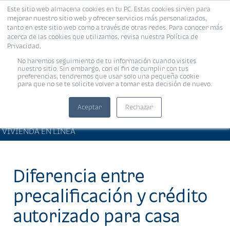
Este sitio web almacena cookies en tu PC. Estas cookies sirven para
MENÚ
mejorar nuestro sitio web y ofrecer servicios más personalizados,
tanto en este sitio web como a través de otras redes. Para conocer más
acerca de las cookies que utilizamos, revisa nuestra Política de
Privacidad.
No haremos seguimiento de tu información cuando visites
nuestro sitio. Sin embargo, con el fin de cumplir con tus
preferencias, tendremos que usar solo una pequeña cookie
para que no se te solicite volver a tomar esta decisión de nuevo.
Aceptar
Rechazar
ARTÍCULOS DE INTERÉS •
Compartir:
VIVIENDA EN LÍNEA
Diferencia entre
precalificación y crédito
autorizado para casa