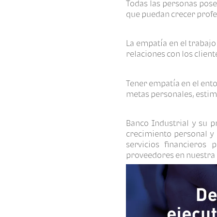
Todas las personas pose
que puedan crecer profe
La empatía en el trabajo
relaciones con los clien
Tener empatía en el ent
metas personales, estimu
Banco Industrial y su p
crecimiento personal y
servicios financieros 
proveedores en nuestra 