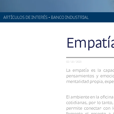
ARTÍCULOS DE INTERÉS • BANCO INDUSTRIAL
Empatía
02 / 10 / 2023
La empatía es la capa
pensamientos y emocio
mentalidad propia, exper
El ambiente en la oficin
cotidianas, por lo tant
permite conectar con 
fomente el respeto a 