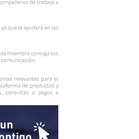
 compañeros de trabajo a
 ya que te ayudará en las
cada miembro consiga sus
a comunicación.
temas relevantes para el
ataforma de productos y
es, consultas o pagos a