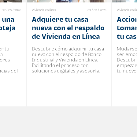
27 / 05 / 2026
Vivienda en línea
03 / 07 / 2025
Vivienda en l
 una
Adquiere tu casa
Accio
oteja
nueva con el respaldo
tomar
de Vivienda en Línea
tu ca
r tu
Descubre cómo adquirir tu casa
Mudarse 
na
nueva con el respaldo de Banco
ser emoc
tores
Industrial y Vivienda en Línea,
Descubre
facilitando el proceso con
empezar 
cias del
soluciones digitales y asesoría.
tu nuevo