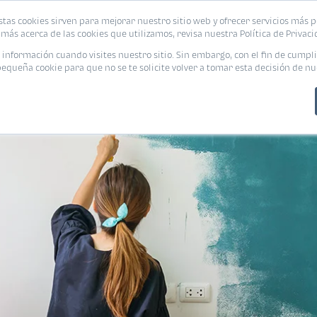
stas cookies sirven para mejorar nuestro sitio web y ofrecer servicios más p
PROMOCIONES
CALCUL
más acerca de las cookies que utilizamos, revisa nuestra Política de Privaci
nformación cuando visites nuestro sitio. Sin embargo, con el fin de cumpli
queña cookie para que no se te solicite volver a tomar esta decisión de nu