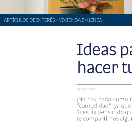
ARTÍCULOS DE INTERÉS • VIVIENDA EN LÍNEA
Ideas pa
hacer t
06 / 07 / 2023
¡No hay nada como re
“comodidad", ya que 
Si estás pensando que
te compartimos algun