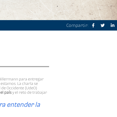
Compartir:
Hillermann para entregar
estamos. La charla se
d de Occidente (UdeO)
el país
y el reto de trabajar
ara entender la