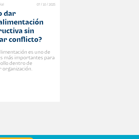
ial
07 / 10 / 2025
 dar
alimentación
ructiva sin
ar conflicto?
alimentación es uno de
res más importantes para
rollo dentro de
r organización.