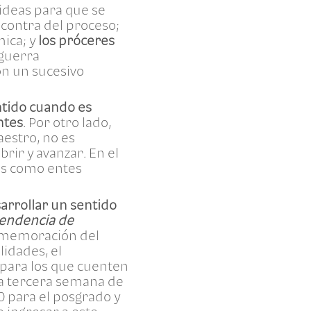
 ideas para que se
n contra del proceso;
mica; y
los próceres
 guerra
on un sucesivo
ntido cuando es
ntes
. Por otro lado,
estro, no es
rir y avanzar. En el
uos como entes
arrollar un sentido
pendencia de
onmemoración del
idades, el
(para los que cuenten
 la tercera semana de
0 para el posgrado y