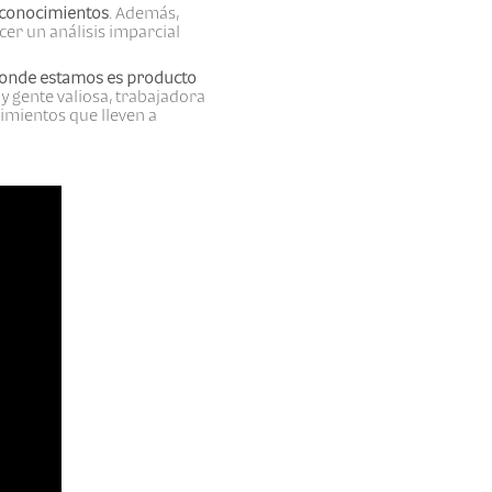
e conocimientos
. Además,
cer un análisis imparcial
 donde estamos es producto
y gente valiosa, trabajadora
imientos que lleven a