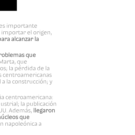
e es importante
n importar el origen,
ara alcanzar la
problemas que
Marta, que
os; la pérdida de la
cias centroamericanas
 a la construcción; y
ia centroamericana:
ustrial; la publicación
 UU. Además,
llegaron
núcleos que
ón napoleónica a