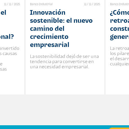
11 / 11 / 2025
Banco Industrial
11 / 11 / 2025
Banco Industr
el
Innovación
¿Cómo
sostenible: el nuevo
retro
camino del
const
onal?
crecimiento
gener
empresarial
convertido
La retro
es causas
los pila
La sostenibilidad dejó de ser una
el desar
tendencia para convertirse en
te
cualquie
una necesidad empresarial.
esas