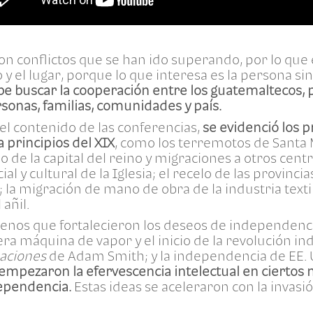
eron conflictos que se han ido superando, por lo qu
 y el lugar, porque lo que interesa es la persona si
be buscar la cooperación entre los guatemaltecos, p
onas, familias, comunidades y país.
 contenido de las conferencias,
se evidenció los 
a principios del XIX
, como los terremotos de Santa 
 de la capital del reino y migraciones a otros centr
ocial y cultural de la Iglesia; el recelo de las provin
 la migración de mano de obra de la industria textil
 añil.
enos que fortalecieron los deseos de independenc
ra máquina de vapor y el inicio de la revolución ind
naciones
de Adam Smith; y la independencia de EE.
empezaron la efervescencia intelectual en ciertos 
ependencia.
Estas ideas se aceleraron con la invasi