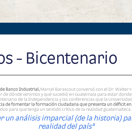
os - Bicentenario
de Banco Industrial,
Marcel Barascout conversó con el Dr. Walter 
er de dónde venimos y qué sucedió en Guatemala para estar donde 
entenario de la Independencia y las conferencias que la Universida
ia de fomentar la formación ciudadana que presenta un déficit en 
iduo para que tenga un sentido crítico de la realidad guatemalteca.
 un análisis imparcial (de la historia) p
realidad del país"