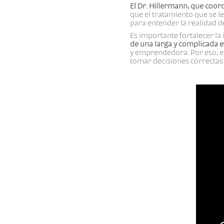
El Dr. Hillermann, que coo
que el tratamiento que se le
para entender la realidad de
Es importante fortalecer la
de una larga y complicada 
y emprendedora. Por eso, e
tomar decisiones correctas 