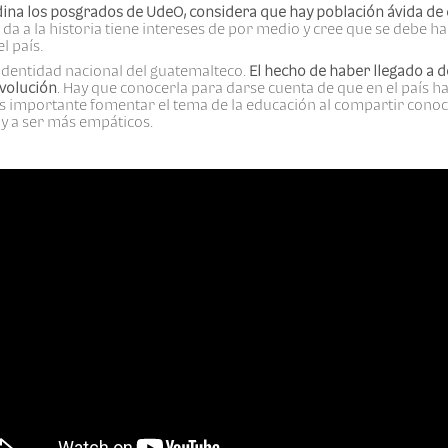
rdina los posgrados de UdeO, considera que hay población ávida d
 da a la historia tiene intereses de por medio y cree que se debe ha
l país
.
 identidad nacional del guatemalteco.
El hecho de haber llegado a
evolución
. Hay que conocerla para darse cuenta de que en el país ha
s importante fomentar el tema de la educación al compartir conoc
y a ser más empáticos.