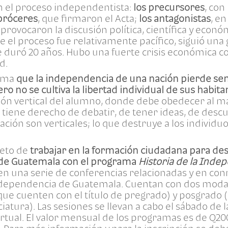
n el proceso independentista:
los precursores
, con
 próceres
, que firmaron el Acta;
los antagonistas
, e
 provocaron la discusión política, científica y econó
e el proceso fue relativamente pacífico, siguió una
duró 20 años. Hubo una fuerte crisis económica c
d.
tima
que la independencia de una nación pierde se
ro no se cultiva la libertad individual de sus habita
ión vertical del alumno, donde debe obedecer al ma
tiene derecho de debatir, de tener ideas, de descub
ucación son verticales; lo que destruye a los individ
reto de
trabajar en la formación ciudadana para des
ad de Guatemala con el programa
Historia de la Inde
 en una serie de conferencias relacionadas y en c
ndependencia de Guatemala. Cuentan con dos modal
que cuenten con el título de pregrado) y posgrado 
nciatura). Las sesiones se llevan a cabo el sábado de
rtual. El valor mensual de los programas es de Q20