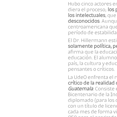
Hubo cinco actores e
diera el proceso;
los
los intelectuales
, que
desconocidos
. Aunqu
centroamericana que 
período de estabilida
El Dr. Hillermann es
solamente política, pe
afirma que la educac
educación. El alumno 
país, la cultura y ed
pensantes o críticos.
La UdeO enfrenta el 
crítico de la realid
Guatemala
. Consiste
Bicentenario de la I
diplomado (para los 
con un título de lice
cada mes de forma vi