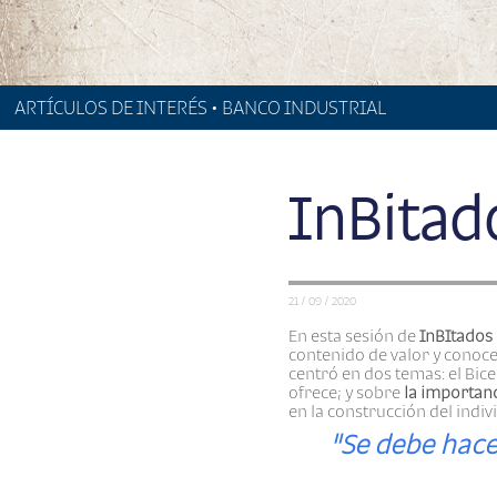
ARTÍCULOS DE INTERÉS • BANCO INDUSTRIAL
InBitad
21 / 09 / 2020
En esta sesión de
InBItados 
contenido de valor y conoc
centró en dos temas: el Bic
ofrece; y sobre
la importanc
en la construcción del indiv
"Se debe hacer