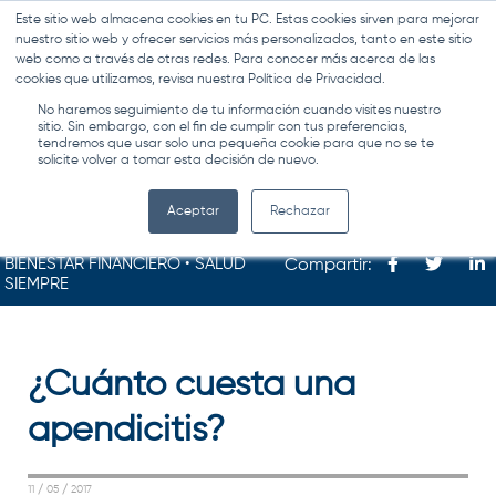
Este sitio web almacena cookies en tu PC. Estas cookies sirven para mejorar
MENÚ
nuestro sitio web y ofrecer servicios más personalizados, tanto en este sitio
web como a través de otras redes. Para conocer más acerca de las
cookies que utilizamos, revisa nuestra Política de Privacidad.
No haremos seguimiento de tu información cuando visites nuestro
sitio. Sin embargo, con el fin de cumplir con tus preferencias,
tendremos que usar solo una pequeña cookie para que no se te
solicite volver a tomar esta decisión de nuevo.
Aceptar
Rechazar
BIENESTAR FINANCIERO • SALUD
Compartir:
SIEMPRE
¿Cuánto cuesta una
apendicitis?
11 / 05 / 2017