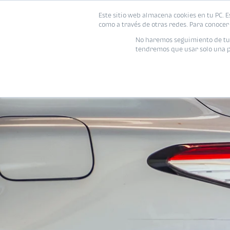
Este sitio web almacena cookies en tu PC. E
como a través de otras redes. Para conocer 
No haremos seguimiento de tu i
tendremos que usar solo una pe