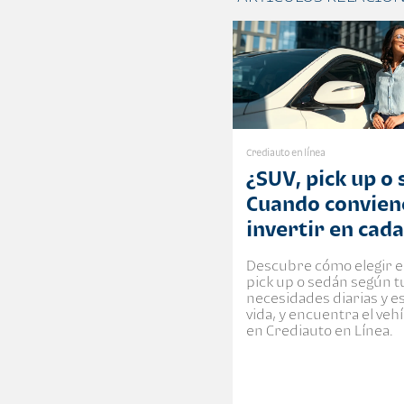
Crediauto en línea
¿SUV, pick up o
Cuando convien
invertir en cad
Descubre cómo elegir e
pick up o sedán según t
necesidades diarias y es
vida, y encuentra el vehí
en Crediauto en Línea.