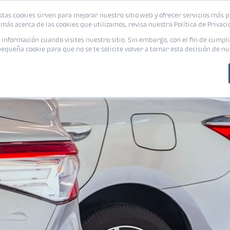
stas cookies sirven para mejorar nuestro sitio web y ofrecer servicios más p
PROMOCIONES
CALCUL
más acerca de las cookies que utilizamos, revisa nuestra Política de Privaci
nformación cuando visites nuestro sitio. Sin embargo, con el fin de cumpli
queña cookie para que no se te solicite volver a tomar esta decisión de nu