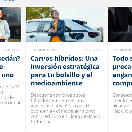
27 / 05 / 2026
Crediauto en línea
26 / 11 / 2025
Crediauto en 
 sedán?
Carros híbridos: Una
Todo 
e
inversión estratégica
precal
a uno
para tu bolsillo y el
engan
medioambiente
compr
ntre SUV,
us
Descubre cómo los autos
Consejos
tilo de
híbridos pueden ser una
crédito 
culo ideal
inversión estratégica para tu
alcanzar
economía y el medioambiente
Haz clic 
con Crediauto en Línea de Banco
Industrial.