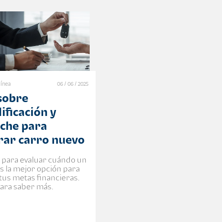
línea
06 / 06 / 2025
sobre
ificación y
che para
ar carro nuevo
 para evaluar cuándo un
es la mejor opción para
 tus metas financieras.
para saber más.