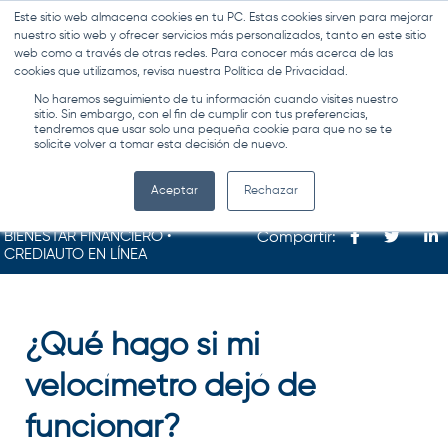
Este sitio web almacena cookies en tu PC. Estas cookies sirven para mejorar
MENÚ
nuestro sitio web y ofrecer servicios más personalizados, tanto en este sitio
web como a través de otras redes. Para conocer más acerca de las
cookies que utilizamos, revisa nuestra Política de Privacidad.
No haremos seguimiento de tu información cuando visites nuestro
sitio. Sin embargo, con el fin de cumplir con tus preferencias,
tendremos que usar solo una pequeña cookie para que no se te
solicite volver a tomar esta decisión de nuevo.
Aceptar
Rechazar
BIENESTAR FINANCIERO •
Compartir:
CREDIAUTO EN LÍNEA
¿Qué hago si mi
velocímetro dejó de
funcionar?